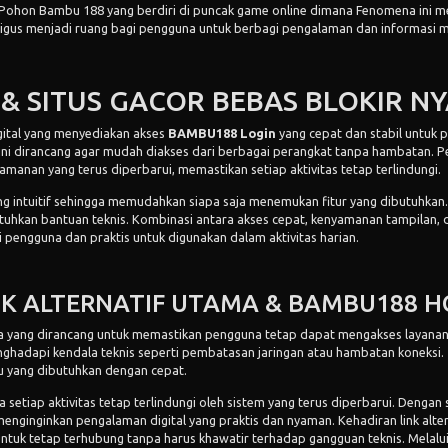
eum Mystery
Oishi Delights
Three Crazy P
 Pohon Bambu 188 yang berdiri di puncak game online dimana Fenomena ini m
ekaligus menjadi ruang bagi pengguna untuk berbagi pengalaman dan informasi m
& SITUS GACOR BEBAS BLOKIR 
gital yang menyediakan akses
BAMBU188 Login
yang cepat dan stabil untuk 
rm ini dirancang agar mudah diakses dari berbagai perangkat tanpa hambatan
amanan yang terus diperbarui, memastikan setiap aktivitas tetap terlindungi.
ng intuitif sehingga memudahkan siapa saja menemukan fitur yang dibutuhkan.
ark Bounty
Zombie Outbreak
Futebol Fe
an bantuan teknis. Kombinasi antara akses cepat, kenyamanan tampilan, 
i pengguna dan praktis untuk digunakan dalam aktivitas harian.
K ALTERNATIF UTAMA & BAMBU188 HOK
 yang dirancang untuk memastikan pengguna tetap dapat mengakses layanan t
hadapi kendala teknis seperti pembatasan jaringan atau hambatan koneksi. 
yang dibutuhkan dengan cepat.
setiap aktivitas tetap terlindungi oleh sistem yang terus diperbarui. Dengan s
nginginkan pengalaman digital yang praktis dan nyaman. Kehadiran link alte
ash Mania
Fortune Dragon
Werewolf's 
tuk tetap terhubung tanpa harus khawatir terhadap gangguan teknis. Melalu