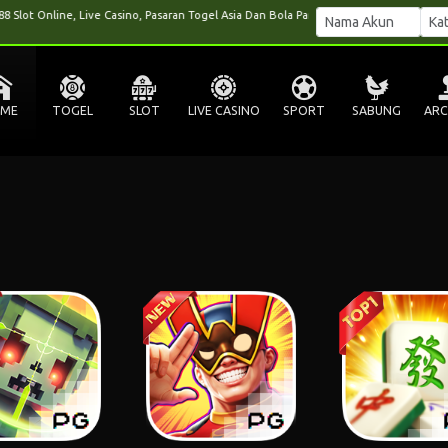
ne, Live Casino, Pasaran Togel Asia Dan Bola Parlay Terbaik dan Terpercaya di Tah
ME
TOGEL
SLOT
LIVE CASINO
SPORT
SABUNG
ARC