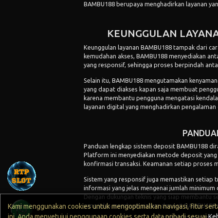
BAMBU188 berupaya menghadirkan layanan yang 
KEUNGGULAN LAYANA
Keunggulan layanan BAMBU188 tampak dari cara
kemudahan akses, BAMBU188 menyediakan antarm
yang responsif, sehingga proses berpindah an
Selain itu, BAMBU188 mengutamakan kenyamanan 
yang dapat diakses kapan saja membuat penggun
Forge of Wealth
Wild 
karena membantu pengguna mengatasi kendala d
layanan digital yang menghadirkan pengalaman 
PANDUAN
Panduan lengkap sistem deposit BAMBU188 di
Platform ini menyediakan metode deposit yang 
konfirmasi transaksi. Keamanan setiap proses 
Sistem yang responsif juga memastikan setiap 
informasi yang jelas mengenai jumlah minimum 
Safari Wilds
Cr
Dengan dukungan teknis yang siap membantu se
yang jelas membuat sistem deposit BAMBU188 r
Kami menggunakan cookies untuk mengoptimalkan navigasi, fitur serta
ini, Anda menyetujui penggunaan cookies serta data pribadi sesuai
Keb