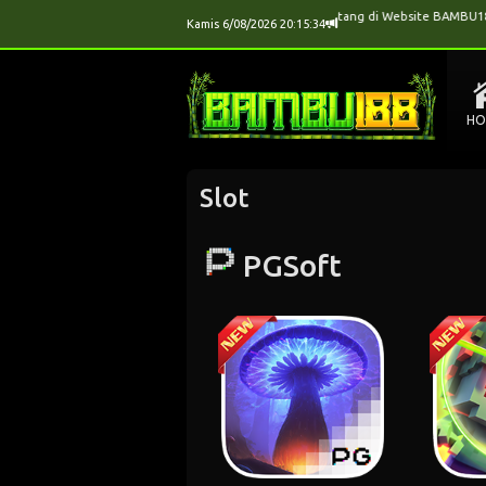
Selamat datang di Website BAMBU188 Slot Onli
Kamis 6/08/2026 20:15:35
HO
Slot
PGSoft