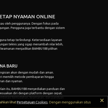
ETAP NYAMAN ONLINE
gkau oleh penggunanya. Dengan fokus pada
gungan. Pengguna juga terbantu dengan sistem
una tetap terlindungi. Ketersediaan layanan
ngan teknis yang sigap menambah nilai lebih,
 Frenzy
Gladiator's Glory
da keamanan menjadikan BAMBU188 pilihan
UNA BARU
ngisian akun dengan mudah dan aman.
dari memilih metode pembayaran hingga
aman dan nyaman.
 Selain itu, BAMBU188 menyediakan panduan dan
esuaikan diri dengan platform dengan cepat.
×
Riches
Fortune Rabbit
 Kombinasi kemudahan, keamanan, dan panduan
ra efisien dan terpercaya
ahkan lihat
Persetujuan Cookies
. Dengan menggunakan situs