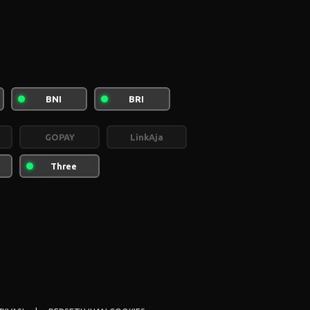
BNI
BRI
GOPAY
LinkAja
nty:
Galaxy Miner
Three
etel