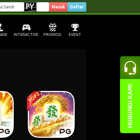
un 2023 2024
Selamat datang di Website BAMBU188 Slot Online, Live Ca
Masuk
Daftar
ADE
INTERACTIVE
PROMOSI
EVENT