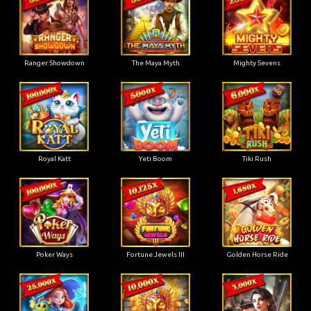
Ranger Showdown
The Maya Myth
Mighty Sevens
Royal Katt
Yeti Boom
Tiki Rush
Poker Ways
Fortune Jewels III
Golden Horse Ride