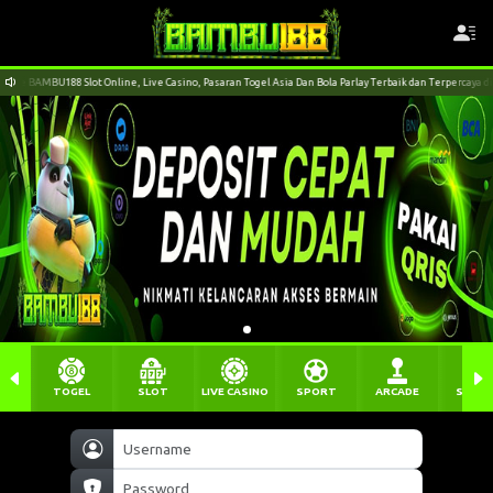
8 Slot Online, Live Casino, Pasaran Togel Asia Dan Bola Parlay Terbaik dan Terpercaya di Tahun 2023
TOGEL
SLOT
LIVE CASINO
SPORT
ARCADE
SABU