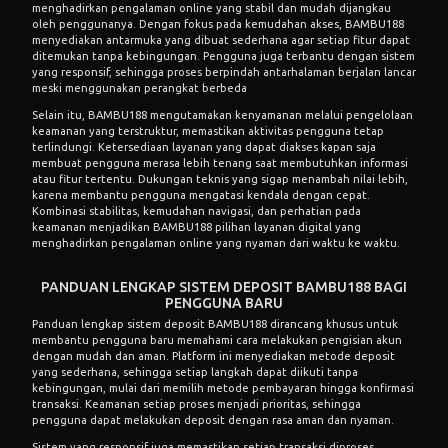
menghadirkan pengalaman online yang stabil dan mudah dijangkau
oleh penggunanya. Dengan fokus pada kemudahan akses, BAMBU188
menyediakan antarmuka yang dibuat sederhana agar setiap fitur dapat
ditemukan tanpa kebingungan. Pengguna juga terbantu dengan sistem
yang responsif, sehingga proses berpindah antarhalaman berjalan lancar
meski menggunakan perangkat berbeda
Selain itu, BAMBU188 mengutamakan kenyamanan melalui pengelolaan
keamanan yang terstruktur, memastikan aktivitas pengguna tetap
terlindungi. Ketersediaan layanan yang dapat diakses kapan saja
membuat pengguna merasa lebih tenang saat membutuhkan informasi
atau fitur tertentu. Dukungan teknis yang sigap menambah nilai lebih,
karena membantu pengguna mengatasi kendala dengan cepat.
Kombinasi stabilitas, kemudahan navigasi, dan perhatian pada
keamanan menjadikan BAMBU188 pilihan layanan digital yang
menghadirkan pengalaman online yang nyaman dari waktu ke waktu.
PANDUAN LENGKAP SISTEM DEPOSIT BAMBU188 BAGI
PENGGUNA BARU
Panduan lengkap sistem deposit BAMBU188 dirancang khusus untuk
membantu pengguna baru memahami cara melakukan pengisian akun
dengan mudah dan aman. Platform ini menyediakan metode deposit
yang sederhana, sehingga setiap langkah dapat diikuti tanpa
kebingungan, mulai dari memilih metode pembayaran hingga konfirmasi
transaksi. Keamanan setiap proses menjadi prioritas, sehingga
pengguna dapat melakukan deposit dengan rasa aman dan nyaman.
Sistem yang responsif juga memastikan setiap transaksi diproses