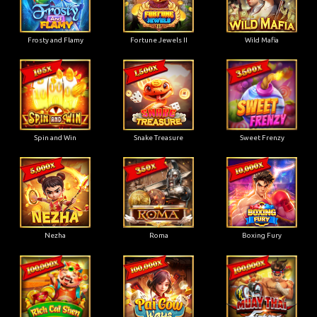
Frosty and Flamy
Fortune Jewels II
Wild Mafia
Spin and Win
Snake Treasure
Sweet Frenzy
Nezha
Roma
Boxing Fury