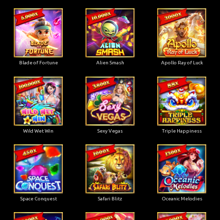
Blade of Fortune
Alien Smash
Apollo Ray of Luck
Wild Wet Win
Sexy Vegas
Triple Happiness
Space Conquest
Safari Blitz
Oceanic Melodies