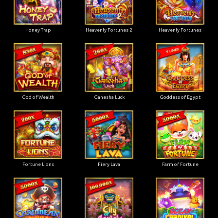
Honey Trap
Heavenly Fortunes 2
Heavenly Fortunes
God of Wealth
Ganesha Luck
Goddess of Egypt
Fortune Lions
Fiery Lava
Farm of Fortune