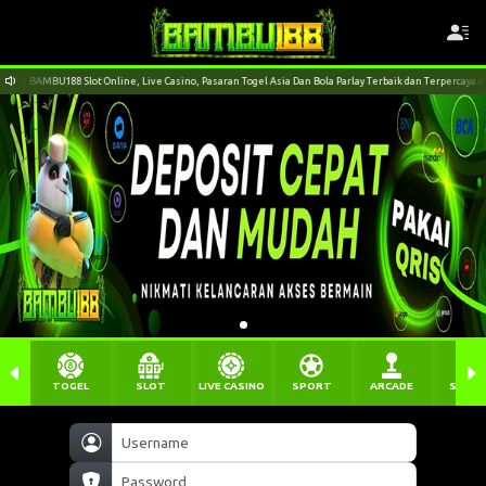
 BAMBU188 Slot Online, Live Casino, Pasaran Togel Asia Dan Bola Parlay Terbaik dan Terpercaya di Tah
TOGEL
SLOT
LIVE CASINO
SPORT
ARCADE
SABU