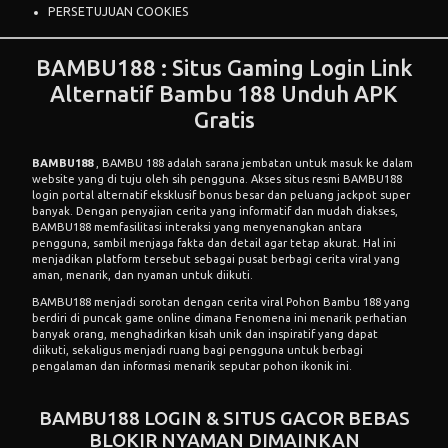
PERSETUJUAN COOKIES
BAMBU188 : Situs Gaming Login Link
Alternatif Bambu 188 Unduh APK
Gratis
BAMBU188
, BAMBU 188 adalah sarana jembatan untuk masuk ke dalam
website yang di tuju oleh sih pengguna. Akses situs resmi BAMBU188
login portal alternatif eksklusif bonus besar dan peluang jackpot super
banyak. Dengan penyajian cerita yang informatif dan mudah diakses,
BAMBU188 memfasilitasi interaksi yang menyenangkan antara
pengguna, sambil menjaga fakta dan detail agar tetap akurat. Hal ini
menjadikan platform tersebut sebagai pusat berbagi cerita viral yang
aman, menarik, dan nyaman untuk diikuti.
BAMBU188 menjadi sorotan dengan cerita viral Pohon Bambu 188 yang
berdiri di puncak game online dimana Fenomena ini menarik perhatian
banyak orang, menghadirkan kisah unik dan inspiratif yang dapat
diikuti, sekaligus menjadi ruang bagi pengguna untuk berbagi
pengalaman dan informasi menarik seputar pohon ikonik ini.
BAMBU188 LOGIN & SITUS GACOR BEBAS
BLOKIR NYAMAN DIMAINKAN