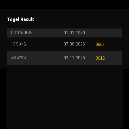
Togel Result
TOTO WUHAN
01-01-1970
HK SIANG
07-08-2026
8867
MALAYSIA
03-11-2025
3012