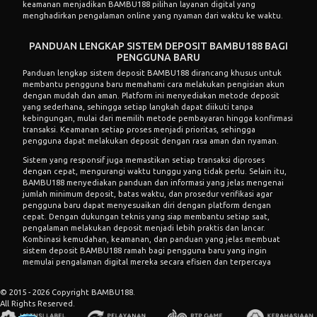
keamanan menjadikan BAMBU188 pilihan layanan digital yang
menghadirkan pengalaman online yang nyaman dari waktu ke waktu.
PANDUAN LENGKAP SISTEM DEPOSIT BAMBU188 BAGI
PENGGUNA BARU
Panduan lengkap sistem deposit BAMBU188 dirancang khusus untuk
membantu pengguna baru memahami cara melakukan pengisian akun
dengan mudah dan aman. Platform ini menyediakan metode deposit
yang sederhana, sehingga setiap langkah dapat diikuti tanpa
kebingungan, mulai dari memilih metode pembayaran hingga konfirmasi
transaksi. Keamanan setiap proses menjadi prioritas, sehingga
pengguna dapat melakukan deposit dengan rasa aman dan nyaman.
Sistem yang responsif juga memastikan setiap transaksi diproses
dengan cepat, mengurangi waktu tunggu yang tidak perlu. Selain itu,
BAMBU188 menyediakan panduan dan informasi yang jelas mengenai
jumlah minimum deposit, batas waktu, dan prosedur verifikasi agar
pengguna baru dapat menyesuaikan diri dengan platform dengan
cepat. Dengan dukungan teknis yang siap membantu setiap saat,
pengalaman melakukan deposit menjadi lebih praktis dan lancar.
Kombinasi kemudahan, keamanan, dan panduan yang jelas membuat
sistem deposit BAMBU188 ramah bagi pengguna baru yang ingin
memulai pengalaman digital mereka secara efisien dan terpercaya
© 2015 - 2026 Copyright BAMBU188.
All Rights Reserved.