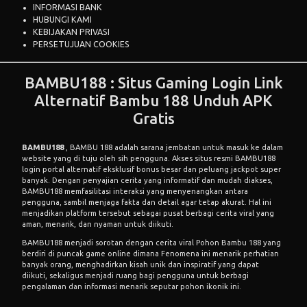
INFORMASI BANK
HUBUNGI KAMI
KEBIJAKAN PRIVASI
PERSETUJUAN COOKIES
BAMBU188 : Situs Gaming Login Link
Alternatif Bambu 188 Unduh APK
Gratis
BAMBU188
, BAMBU 188 adalah sarana jembatan untuk masuk ke dalam
website yang di tuju oleh sih pengguna. Akses situs resmi BAMBU188
login portal alternatif eksklusif bonus besar dan peluang jackpot super
banyak. Dengan penyajian cerita yang informatif dan mudah diakses,
BAMBU188 memfasilitasi interaksi yang menyenangkan antara
pengguna, sambil menjaga fakta dan detail agar tetap akurat. Hal ini
menjadikan platform tersebut sebagai pusat berbagi cerita viral yang
aman, menarik, dan nyaman untuk diikuti.
BAMBU188 menjadi sorotan dengan cerita viral Pohon Bambu 188 yang
berdiri di puncak game online dimana Fenomena ini menarik perhatian
banyak orang, menghadirkan kisah unik dan inspiratif yang dapat
diikuti, sekaligus menjadi ruang bagi pengguna untuk berbagi
pengalaman dan informasi menarik seputar pohon ikonik ini.