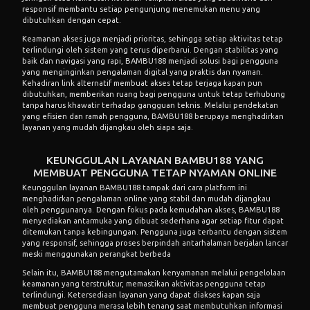
responsif membantu setiap pengunjung menemukan menu yang
dibutuhkan dengan cepat.
Keamanan akses juga menjadi prioritas, sehingga setiap aktivitas tetap
terlindungi oleh sistem yang terus diperbarui. Dengan stabilitas yang
baik dan navigasi yang rapi, BAMBU188 menjadi solusi bagi pengguna
yang menginginkan pengalaman digital yang praktis dan nyaman.
Kehadiran link alternatif membuat akses tetap terjaga kapan pun
dibutuhkan, memberikan ruang bagi pengguna untuk tetap terhubung
tanpa harus khawatir terhadap gangguan teknis. Melalui pendekatan
yang efisien dan ramah pengguna, BAMBU188 berupaya menghadirkan
layanan yang mudah dijangkau oleh siapa saja.
KEUNGGULAN LAYANAN BAMBU188 YANG
MEMBUAT PENGGUNA TETAP NYAMAN ONLINE
Keunggulan layanan BAMBU188 tampak dari cara platform ini
menghadirkan pengalaman online yang stabil dan mudah dijangkau
oleh penggunanya. Dengan fokus pada kemudahan akses, BAMBU188
menyediakan antarmuka yang dibuat sederhana agar setiap fitur dapat
ditemukan tanpa kebingungan. Pengguna juga terbantu dengan sistem
yang responsif, sehingga proses berpindah antarhalaman berjalan lancar
meski menggunakan perangkat berbeda
Selain itu, BAMBU188 mengutamakan kenyamanan melalui pengelolaan
keamanan yang terstruktur, memastikan aktivitas pengguna tetap
terlindungi. Ketersediaan layanan yang dapat diakses kapan saja
membuat pengguna merasa lebih tenang saat membutuhkan informasi