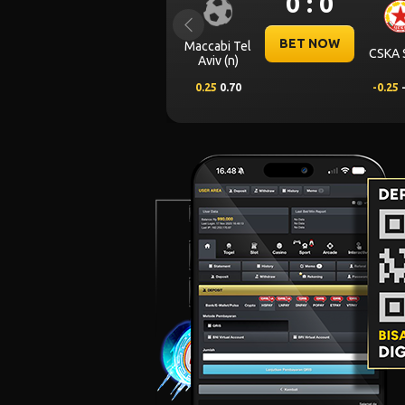
0 : 0
Previous
BET NOW
Lincoln Red
Omo
Imps (n)
Nico
-0.75
-0.86
0.75