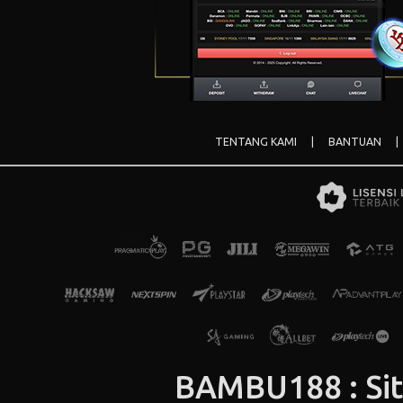
TENTANG KAMI
|
BANTUAN
|
BAMBU188 : Sit