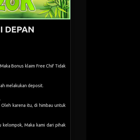
DI DEPAN
 Maka Bonus klaim Free Chif Tidak
lah melakukan deposit.
.
Oleh karena itu, di himbau untuk
u kelompok, Maka kami dari pihak