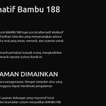
natif Bambu 188
smi BAMBU188 login portal alternatif eksklusif
silitasi interaksi yang menyenangkan antara
ita viral yang aman, menarik, dan nyaman untuk
enarik perhatian banyak orang, menghadirkan
enarik seputar pohon ikonik ini.
NYAMAN DIMAINKAN
para penggunanya. Dengan tampilan situs yang
. Pengguna dapat menikmati pengalaman
 Layanan dukungan yang responsif turut
dan keandalan sistem menjadikan BAMBU188