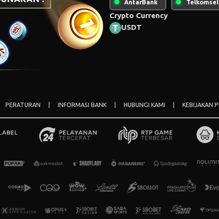
AntarBank
Telkomsel
Crypto Currency
USDT
PERATURAN
|
INFORMASI BANK
|
HUBUNGI KAMI
|
KEBIJAKAN P