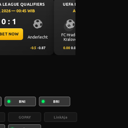
FA EUROPA LEAGUE QUALIFIERS
August 7, 2026 — 00:00 WIB
0 : 0
Next
BET NOW
oln Red
Omonia
s (n)
Nicosia
0
-0.30
0.00
0.18
BNI
BRI
GOPAY
LinkAja