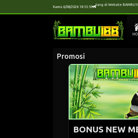
Selamat datang di Website BAMBU188 Slot Onlin
Kamis 6/08/2026 18:36:00
HO
Promosi
BONUS NEW M