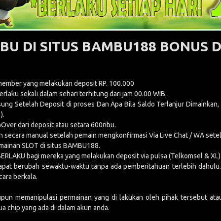
RIBU DI SITUS BAMBU188 BONUS 
 member yang melakukan deposit RP. 100.000
erlaku sekali dalam sehari terhitung dari jam 00.00 WIB.
sung Setelah Deposit di proses Dan Apa Bila Saldo Terlanjur Dimainkan,
).
nOver dari deposit atau setara 600ribu.
an secara manual setelah pemain mengkonfirmasi Via Live Chat / WA sete
rmainan SLOT di situs BAMBU188.
 BERLAKU bagi mereka yang melakukan deposit via pulsa (Telkomsel & XL)
dapat berubah sewaktu-waktu tanpa ada pemberitahuan terlebih dahulu. 
ara berkala.
pun memanipulasi permainan yang di lakukan oleh pihak tersebut ata
chip yang ada di dalam akun anda.