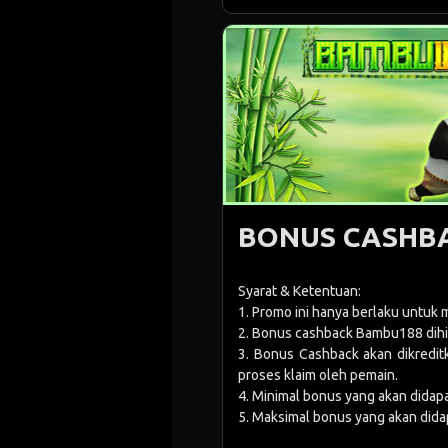
BONUS CASHB
Syarat & Ketentuan:
1. Promo ini hanya berlaku untu
2. Bonus cashback Bambu188 dihi
3. Bonus Cashback akan dikredit
proses klaim oleh pemain.
4. Minimal bonus yang akan didap
5. Maksimal bonus yang akan dida