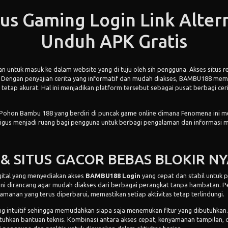
us Gaming Login Link Alter
Unduh APK Gratis
 untuk masuk ke dalam website yang di tuju oleh sih pengguna. Akses situs re
 Dengan penyajian cerita yang informatif dan mudah diakses, BAMBU188 memfa
tetap akurat. Hal ini menjadikan platform tersebut sebagai pusat berbagi cer
 Pohon Bambu 188 yang berdiri di puncak game online dimana Fenomena ini m
ekaligus menjadi ruang bagi pengguna untuk berbagi pengalaman dan informasi m
& SITUS GACOR BEBAS BLOKIR 
gital yang menyediakan akses
BAMBU188 Login
yang cepat dan stabil untuk 
rm ini dirancang agar mudah diakses dari berbagai perangkat tanpa hambatan
amanan yang terus diperbarui, memastikan setiap aktivitas tetap terlindungi.
ng intuitif sehingga memudahkan siapa saja menemukan fitur yang dibutuhkan.
an bantuan teknis. Kombinasi antara akses cepat, kenyamanan tampilan, 