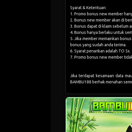
Syarat & Ketentuan:
1. Promo bonus new member hanya 
2. Bonus new member akan di berik
3. Bonus dapat di klaim sebelum 
4. Bonus hanya berlaku untuk se
5. Jika member memainkan bonus
bonus yang sudah anda terima.
6. Syarat penarikan adalah TO 5x.
7. Promo bonus new member tidak
Jika terdapat kesamaan data mau
BAMBU188 berhak menahan semua 