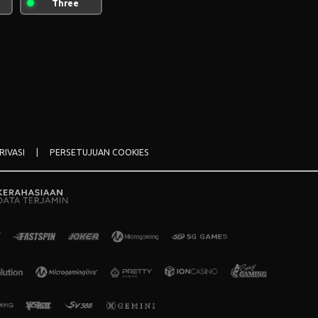
Three
RIVASI
|
PERSETUJUAN COOKIES