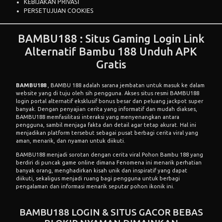
KEBIJAKAN PRIVASI
PERSETUJUAN COOKIES
BAMBU188 : Situs Gaming Login Link
Alternatif Bambu 188 Unduh APK
Gratis
BAMBU188
, BAMBU 188 adalah sarana jembatan untuk masuk ke dalam
website yang di tuju oleh sih pengguna. Akses situs resmi BAMBU188
login portal alternatif eksklusif bonus besar dan peluang jackpot super
banyak. Dengan penyajian cerita yang informatif dan mudah diakses,
BAMBU188 memfasilitasi interaksi yang menyenangkan antara
pengguna, sambil menjaga fakta dan detail agar tetap akurat. Hal ini
menjadikan platform tersebut sebagai pusat berbagi cerita viral yang
aman, menarik, dan nyaman untuk diikuti.
BAMBU188 menjadi sorotan dengan cerita viral Pohon Bambu 188 yang
berdiri di puncak game online dimana Fenomena ini menarik perhatian
banyak orang, menghadirkan kisah unik dan inspiratif yang dapat
diikuti, sekaligus menjadi ruang bagi pengguna untuk berbagi
pengalaman dan informasi menarik seputar pohon ikonik ini.
BAMBU188 LOGIN & SITUS GACOR BEBAS