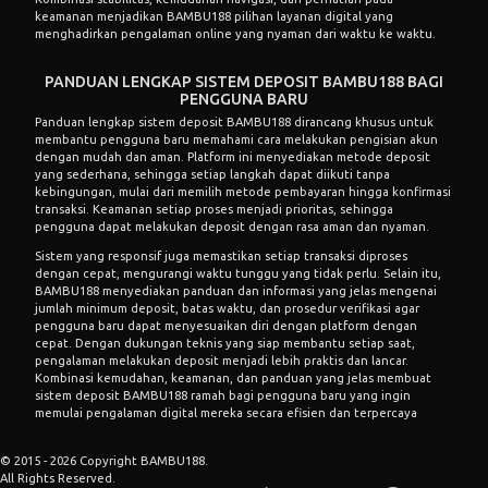
keamanan menjadikan BAMBU188 pilihan layanan digital yang
menghadirkan pengalaman online yang nyaman dari waktu ke waktu.
PANDUAN LENGKAP SISTEM DEPOSIT BAMBU188 BAGI
PENGGUNA BARU
Panduan lengkap sistem deposit BAMBU188 dirancang khusus untuk
membantu pengguna baru memahami cara melakukan pengisian akun
dengan mudah dan aman. Platform ini menyediakan metode deposit
yang sederhana, sehingga setiap langkah dapat diikuti tanpa
kebingungan, mulai dari memilih metode pembayaran hingga konfirmasi
transaksi. Keamanan setiap proses menjadi prioritas, sehingga
pengguna dapat melakukan deposit dengan rasa aman dan nyaman.
Sistem yang responsif juga memastikan setiap transaksi diproses
dengan cepat, mengurangi waktu tunggu yang tidak perlu. Selain itu,
BAMBU188 menyediakan panduan dan informasi yang jelas mengenai
jumlah minimum deposit, batas waktu, dan prosedur verifikasi agar
pengguna baru dapat menyesuaikan diri dengan platform dengan
cepat. Dengan dukungan teknis yang siap membantu setiap saat,
pengalaman melakukan deposit menjadi lebih praktis dan lancar.
Kombinasi kemudahan, keamanan, dan panduan yang jelas membuat
sistem deposit BAMBU188 ramah bagi pengguna baru yang ingin
memulai pengalaman digital mereka secara efisien dan terpercaya
© 2015 - 2026 Copyright BAMBU188.
All Rights Reserved.