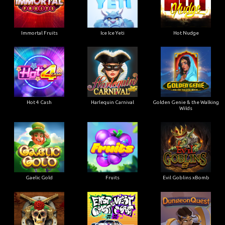
Immortal Fruits
Ice Ice Yeti
Hot Nudge
Hot 4 Cash
Harlequin Carnival
Golden Genie & the Walking
Wilds
Gaelic Gold
Fruits
Evil Goblins xBomb