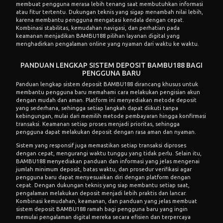
membuat pengguna merasa lebih tenang saat membutuhkan informasi
atau fitur tertentu. Dukungan teknis yang sigap menambah nilai lebih,
karena membantu pengguna mengatasi kendala dengan cepat.
Kombinasi stabilitas, kemudahan navigasi, dan perhatian pada
keamanan menjadikan BAMBU188 pilihan layanan digital yang
menghadirkan pengalaman online yang nyaman dari waktu ke waktu.
PANDUAN LENGKAP SISTEM DEPOSIT BAMBU188 BAGI
PENGGUNA BARU
Panduan lengkap sistem deposit BAMBU188 dirancang khusus untuk
membantu pengguna baru memahami cara melakukan pengisian akun
dengan mudah dan aman. Platform ini menyediakan metode deposit
yang sederhana, sehingga setiap langkah dapat diikuti tanpa
kebingungan, mulai dari memilih metode pembayaran hingga konfirmasi
transaksi. Keamanan setiap proses menjadi prioritas, sehingga
pengguna dapat melakukan deposit dengan rasa aman dan nyaman.
Sistem yang responsif juga memastikan setiap transaksi diproses
dengan cepat, mengurangi waktu tunggu yang tidak perlu. Selain itu,
BAMBU188 menyediakan panduan dan informasi yang jelas mengenai
jumlah minimum deposit, batas waktu, dan prosedur verifikasi agar
pengguna baru dapat menyesuaikan diri dengan platform dengan
cepat. Dengan dukungan teknis yang siap membantu setiap saat,
pengalaman melakukan deposit menjadi lebih praktis dan lancar.
Kombinasi kemudahan, keamanan, dan panduan yang jelas membuat
sistem deposit BAMBU188 ramah bagi pengguna baru yang ingin
memulai pengalaman digital mereka secara efisien dan terpercaya