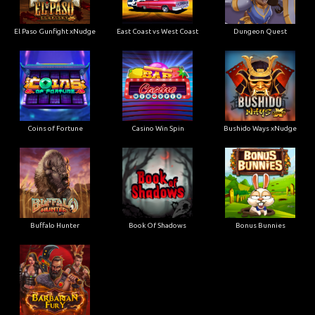
El Paso Gunfight xNudge
East Coast vs West Coast
Dungeon Quest
Coins of Fortune
Casino Win Spin
Bushido Ways xNudge
Buffalo Hunter
Book Of Shadows
Bonus Bunnies