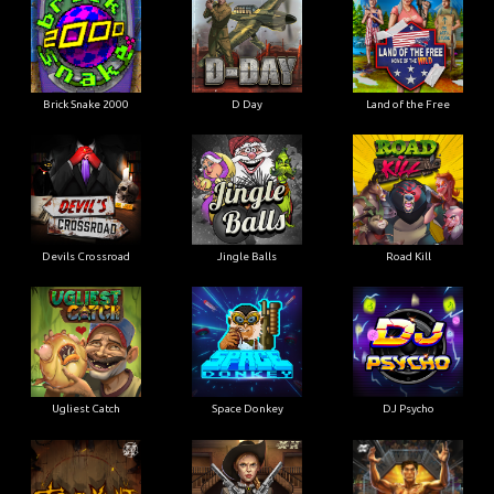
Brick Snake 2000
D Day
Land of the Free
Devils Crossroad
Jingle Balls
Road Kill
Ugliest Catch
Space Donkey
DJ Psycho