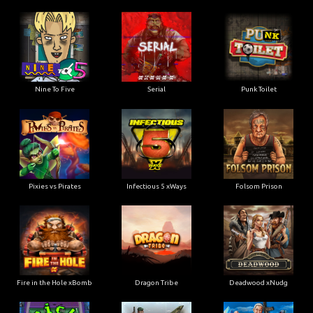
Nine To Five
Serial
Punk Toilet
Pixies vs Pirates
Infectious 5 xWays
Folsom Prison
Fire in the Hole xBomb
Dragon Tribe
Deadwood xNudg