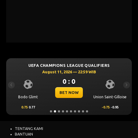
UEFA CHAMPIONS LEAGUE QUALIFIERS
August 11, 2026 — 22:59 WIB
0 : 0
Previous
Next
BET NOW
Bodo Glimt
Union Saint-Gilloise
0.75
0.77
-0.75
-0.95
TENTANG KAMI
BANTUAN