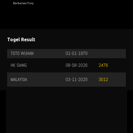
Barbarian Fury
Togel Result
TOTO WUHAN
01-01-1970
HK SIANG
08-08-2026
2476
MALAYSIA
03-11-2025
3012