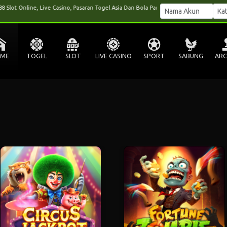
ne, Live Casino, Pasaran Togel Asia Dan Bola Parlay Terbaik dan Terpercaya di Tahu
ME
TOGEL
SLOT
LIVE CASINO
SPORT
SABUNG
ARC