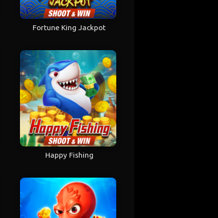
Fortune King Jackpot
Happy Fishing