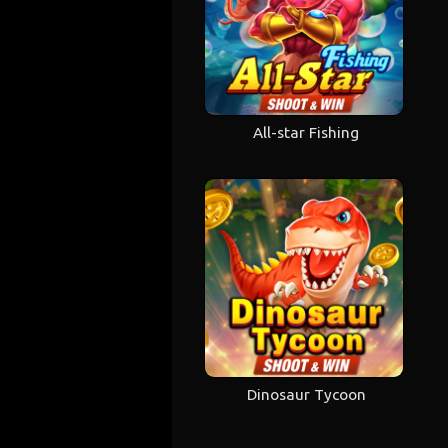
All-star Fishing
Dinosaur Tycoon