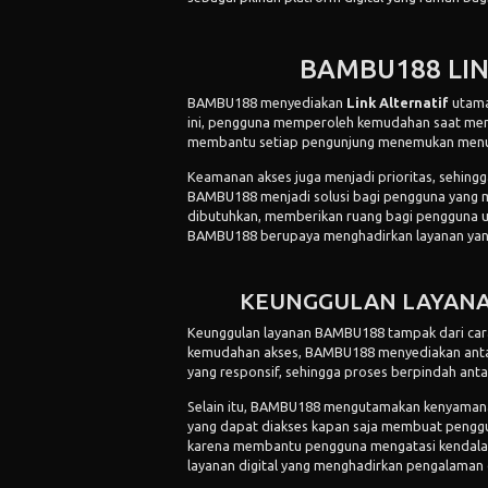
sebagai pilihan platform digital yang ramah bag
BAMBU188 LIN
BAMBU188 menyediakan
Link Alternatif
utama
ini, pengguna memperoleh kemudahan saat meng
membantu setiap pengunjung menemukan menu 
Keamanan akses juga menjadi prioritas, sehingga 
BAMBU188 menjadi solusi bagi pengguna yang me
dibutuhkan, memberikan ruang bagi pengguna un
BAMBU188 berupaya menghadirkan layanan yang 
KEUNGGULAN LAYANA
Keunggulan layanan BAMBU188 tampak dari cara
kemudahan akses, BAMBU188 menyediakan antarm
yang responsif, sehingga proses berpindah an
Selain itu, BAMBU188 mengutamakan kenyamanan 
yang dapat diakses kapan saja membuat penggun
karena membantu pengguna mengatasi kendala d
layanan digital yang menghadirkan pengalaman 