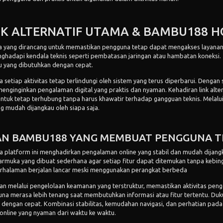
i pengguna dan praktis untuk digunakan dalam aktivitas harian.
K ALTERNATIF UTAMA & BAMBU188 HOK
 yang dirancang untuk memastikan pengguna tetap dapat mengakses layanan t
hadapi kendala teknis seperti pembatasan jaringan atau hambatan koneksi. 
yang dibutuhkan dengan cepat.
setiap aktivitas tetap terlindungi oleh sistem yang terus diperbarui. Dengan s
nginginkan pengalaman digital yang praktis dan nyaman. Kehadiran link alte
tuk tetap terhubung tanpa harus khawatir terhadap gangguan teknis. Melalu
mudah dijangkau oleh siapa saja.
N BAMBU188 YANG MEMBUAT PENGGUNA T
 platform ini menghadirkan pengalaman online yang stabil dan mudah dijan
uka yang dibuat sederhana agar setiap fitur dapat ditemukan tanpa kebin
tarhalaman berjalan lancar meski menggunakan perangkat berbeda
melalui pengelolaan keamanan yang terstruktur, memastikan aktivitas pengg
a merasa lebih tenang saat membutuhkan informasi atau fitur tertentu. Duku
engan cepat. Kombinasi stabilitas, kemudahan navigasi, dan perhatian pa
online yang nyaman dari waktu ke waktu.