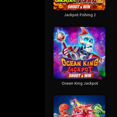
Jackpot Fishing 2
Ocean King Jackpot