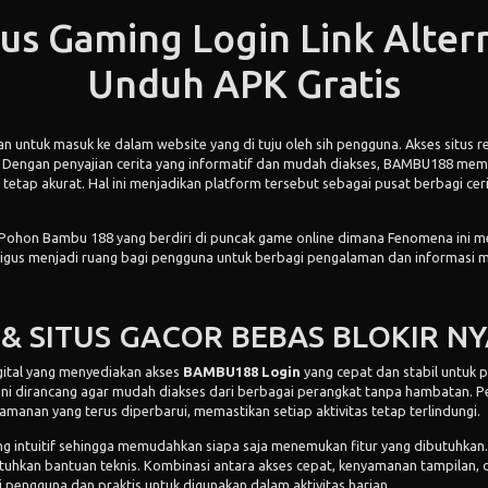
us Gaming Login Link Alter
Unduh APK Gratis
 untuk masuk ke dalam website yang di tuju oleh sih pengguna. Akses situs re
 Dengan penyajian cerita yang informatif dan mudah diakses, BAMBU188 memfa
tetap akurat. Hal ini menjadikan platform tersebut sebagai pusat berbagi cer
 Pohon Bambu 188 yang berdiri di puncak game online dimana Fenomena ini m
ekaligus menjadi ruang bagi pengguna untuk berbagi pengalaman dan informasi m
& SITUS GACOR BEBAS BLOKIR 
gital yang menyediakan akses
BAMBU188 Login
yang cepat dan stabil untuk 
rm ini dirancang agar mudah diakses dari berbagai perangkat tanpa hambatan
amanan yang terus diperbarui, memastikan setiap aktivitas tetap terlindungi.
ng intuitif sehingga memudahkan siapa saja menemukan fitur yang dibutuhkan.
an bantuan teknis. Kombinasi antara akses cepat, kenyamanan tampilan, 